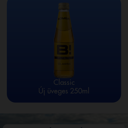
Classic
Új üveges 250ml