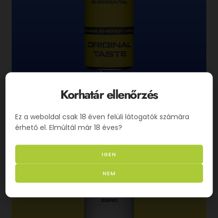
Classic
Korhatár ellenőrzés
Original Taste
Ez a weboldal csak 18 éven felüli látogatók számára
érhető el. Elmúltál már 18 éves?
IGEN
NEM