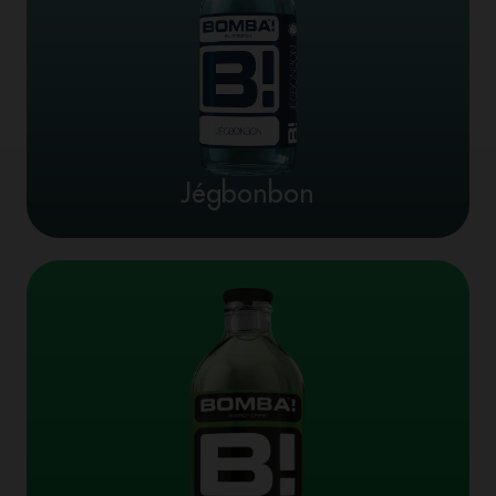
Jégbonbon