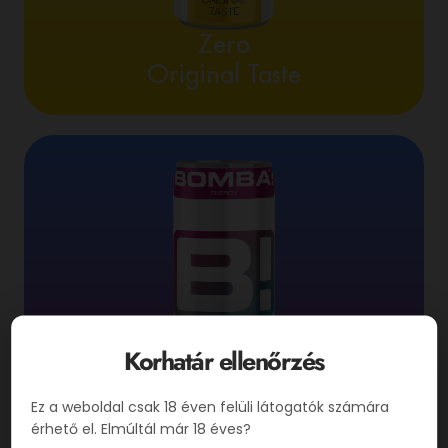
Zero
Original Taste
Korhatár ellenőrzés
Ez a weboldal csak 18 éven felüli látogatók számára
érhető el. Elmúltál már 18 éves?
Cotton-Candy