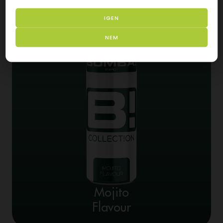
Flavour
IGEN
NEM
Mojito
Flavour