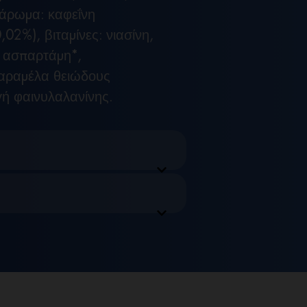
, άρωμα: καφεΐνη
02%), βιταμίνες: νιασίνη,
: ασπαρτάμη*,
καραμέλα θειώδους
γή φαινυλαλανίνης.