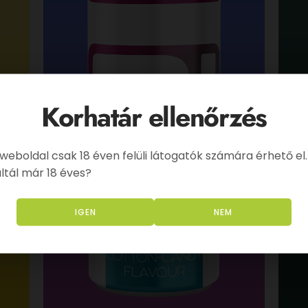
Korhatár ellenőrzés
 weboldal csak 18 éven felüli látogatók számára érhető el.
ltál már 18 éves?
IGEN
NEM