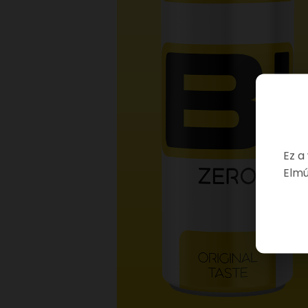
Ez a
Elmú