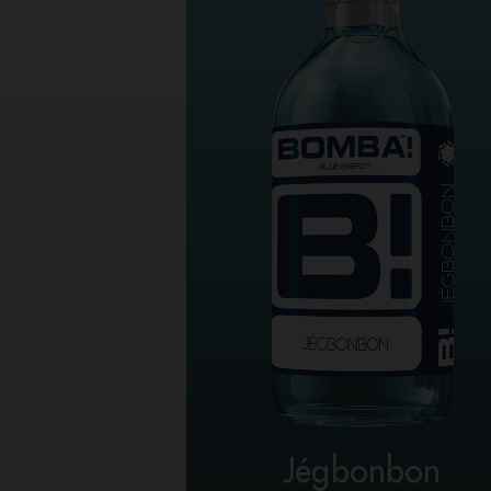
Jégbonbon