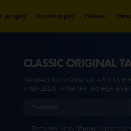
ά με εμάς
Προιόντα μας
Γκάλερι
Επικ
CLASSIC ORIGINAL T
ΓΙΑ ΒΙΑΣΤΙΚΆ ΠΡΩΙΝΆ ΚΑΙ ΑΡΓΆ ΤΑ Β
ΧΡΕΙΆΖΕΣΑΙ ΑΥΤΉ ΤΗΝ ΈΚΡΗΞΗ ΕΝΈΡ
Συστατικά
Συστατικά: νερό, ζάχαρη, κιτρικό οξύ, 