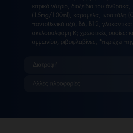
κιτρικό νάτριο, διοξείδιο του άνθρακα
(15mg/100ml), καραμέλα, ινοσιτόλη (0,
παντοθενικό οξύ, B6, B12; γλυκαντικά
ακελσουλφάμη Κ; χρωστικές ουσίες: 
αμμωνίου, ριβοφλαβίνες, *περιέχει πη
Διατροφή
Αλλες πλροφορίες