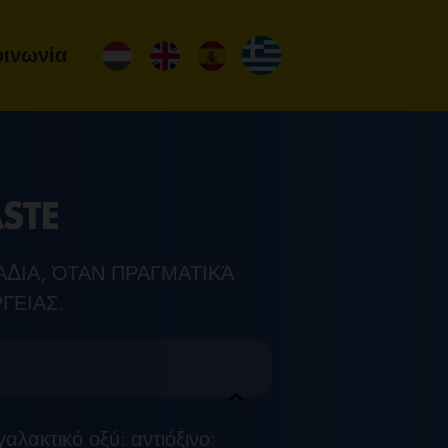
οινωνία
ASTE
ΡΆΔΙΑ, ΌΤΑΝ ΠΡΑΓΜΑΤΙΚΆ
ΓΕΙΑΣ.
γαλακτικό οξύ: αντιόξινο: