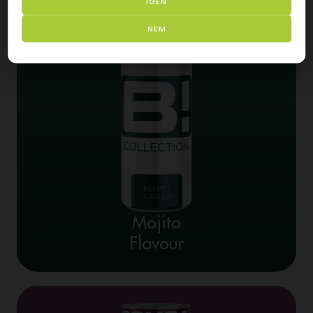
IGEN
NEM
Mojito
Flavour