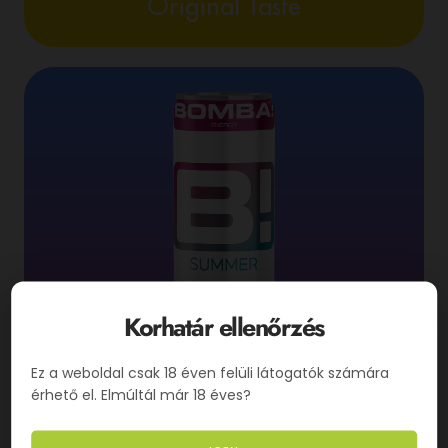
Original Taste
Korhatár ellenőrzés
Cotton-Candy
Ez a weboldal csak 18 éven felüli látogatók számára
érhető el. Elmúltál már 18 éves?
Flavour