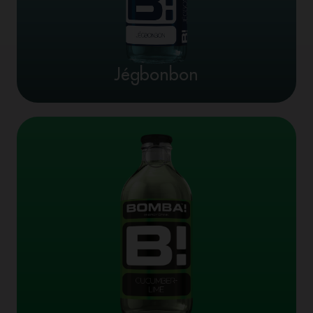
Jégbonbon