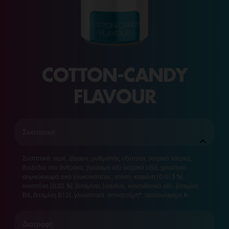
COTTON-CANDY
FLAVOUR
Συστατικά
Συστατικά: νερό, ζάχαρη, ρυθμιστής οξύτητας (κιτρικό νάτριο),
διοξείδιο του άνθρακα, βρώσιμο οξύ (κιτρικό οξύ), χρωστικό
συμπύκνωμα από γλυκοπατάτες, γεύση, καφεΐνη (0,015 %),
ινοσιτόλη (0,02 %), βιταμίνες (νιασίνη, παντοθενικό οξύ, βιταμίνη
Β6, βιταμίνη Β12), γλυκαντικά: ασπαρτάμη*, ακεσουλφάμη Κ
Διατροφή