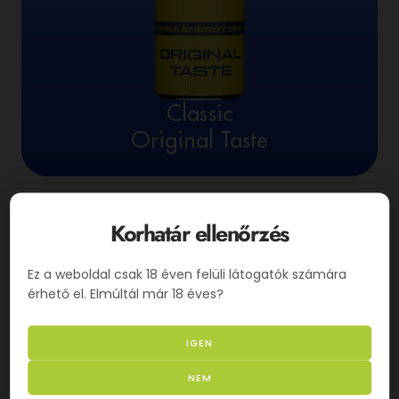
Classic
Original Taste
Korhatár ellenőrzés
Ez a weboldal csak 18 éven felüli látogatók számára
érhető el. Elmúltál már 18 éves?
IGEN
NEM