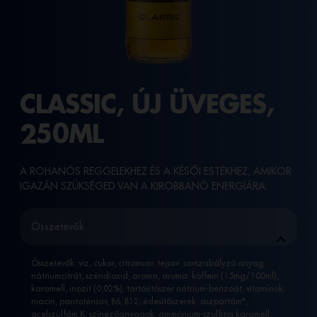
CLASSIC, ÚJ ÜVEGES,
250ML
A ROHANÓS REGGELEKHEZ ÉS A KÉSŐI ESTÉKHEZ, AMIKOR
IGAZÁN SZÜKSÉGED VAN A KIROBBANÓ ENERGIÁRA.
Összetevők
Összetevők: víz, cukor, citromsav, tejsav: savszabályzó anyag:
nátriumcitrát, széndioxid, aroma, aroma: koffein (15mg/100ml),
karamell, inozit (0,02%), tartósítószer nátrium-benzoát, vitaminok:
niacin, pantoténsav, B6, B12; édesítőszerek: aszpartám*,
acelszulfám K; színezőanyagok: ammónium-szulfitos karamell,