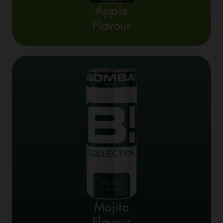
Apple
Flavour
Mojito
Flavour