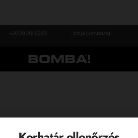
+36 20 261 8366
info@bomba.hu
Korhatár ellenőrzés